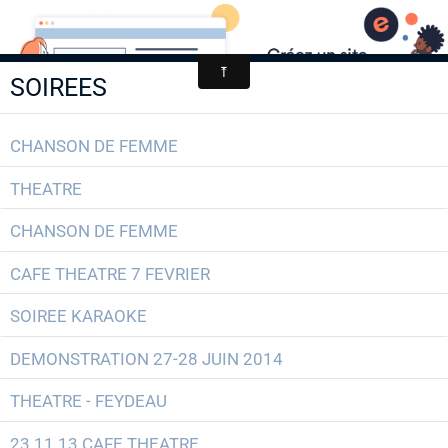
AACCA
SOIREES
Page d'accueil
Agenda
CHANSON DE FEMME
Contact
THEATRE
Diaporamas
CHANSON DE FEMME
Annuaire
CAFE THEATRE 7 FEVRIER
SOIREE KARAOKE
DEMONSTRATION 27-28 JUIN 2014
THEATRE - FEYDEAU
23.11.13 CAFE THEATRE