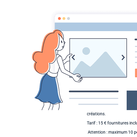
AACCA
Accueil
HISTORIQUE
STAGES
ART CREATIF
ART CREATIF
LE LUNDI 2
Anita vous accueillera à la 
aider à créer vos bijoux e
Technique du mille fiori. 
créations.
Tarif : 15 € fournitures inc
Attention : maximum 10 p