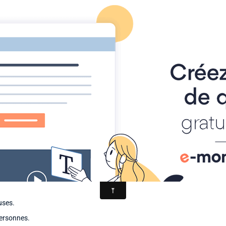
Page d'accueil
Agenda
Contact
Diaporamas
Annu
8 JANVIER 2013 DE 14H A 16H
salle des Glycines (face à l'école) pour vous
n pâte "Fimo". Une bonne idée cadeaux !!
Prévoir une boîte hermétique pour ramener vos
luses.
ersonnes.