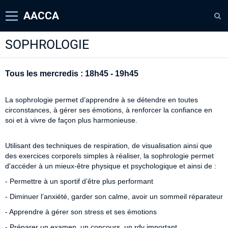
AACCA
SOPHROLOGIE
Page d'accueil
Agenda
Tous les mercredis : 18h45 - 19h45
Contact
La sophrologie permet d’apprendre à se détendre en toutes
Diaporamas
circonstances, à gérer ses émotions, à renforcer la confiance en
soi et à vivre de façon plus harmonieuse.
Annuaire
Utilisant des techniques de respiration, de visualisation ainsi que
des exercices corporels simples à réaliser, la sophrologie permet
d'accéder à un mieux-être physique et psychologique et ainsi de :
- Permettre à un sportif d’être plus performant
- Diminuer l’anxiété, garder son calme, avoir un sommeil réparateur
- Apprendre à gérer son stress et ses émotions
- Préparer un examen, un concours, un rdv important...