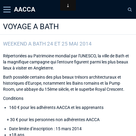
AACCA
VOYAGE A BATH
Page d'accueil
Agenda
WEEKEND A BATH 24 ET 25 MAI 2014
Contact
Répertoriées au Patrimoine mondial par l'UNESCO, la ville de Bath et
Diaporamas
la magnifique campagne qui l'entoure figurent parmi les plus beaux
lieux à visiter en Angleterre.
Annuaire
Bath possède certains des plus beaux trésors architecturaux et
historiques d'Europe, notamment les Bains romains et la Pump
Room, une abbaye du 15ème siècle, et le superbe Royal Crescent.
Conditions
160 € pour les adhérents AACCA et les apprenants
+ 30 € pour les personnes non adhérentes AACCA
Date limite d’inscription : 15 mars 2014
+18 ans