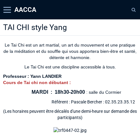
AACCA
TAI CHI style Yang
Page d'accueil
Agenda
Le Tai Chi est u
n art martial, un art du mouvement et une
pratique
Contact
de la
méditation et du souffle
qui vous apportera bien-être et santé,
détente et harmonie.
Diaporamas
Le Tai Chi est une discipline accessible à tous.
Annuaire
Professeur : Yann LANDIER
Cours de Tai chi non débutant :
MARDI : 18h30-20h00
: salle du Cormier
Référent : Pascale Bercher : 02.35.23.35.12
(Les horaires peuvent être décalés d'une demi-heure sur demande des
participants)