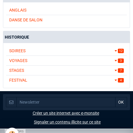
ANGLAIS
DANSE DE SALON
HISTORIQUE
SOIREES
12
VOYAGES
3
STAGES
7
FESTIVAL
4
Créer un site internet avec e-monsite
Signaler un contenu illicite sur ce site
SPONSORS