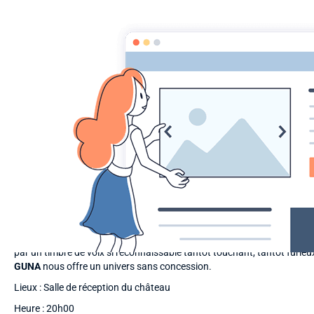
AACCA
Accueil
HISTORIQUE
SOIREES
CONCERT DE POP RO
CONCERT DE POP ROCK
Date : samedi 10 novembre concert rock par le groupe "Guna"
1ère partie : présentation par les adhérents de quelques morceaux m
2ème partie : "Guna".
Power Rock
par définition, les trois Normands 
emmènent avec eux dans un couloir d’émotion, entouré de fenêtres n
faisant voyager sur les terres du rock, de la pop et du gros son. Acc
par un timbre de voix si reconnaissable tantôt touchant, tantôt furieu
GUNA
nous offre un univers sans concession.
Lieux : Salle de réception du château
Heure : 20h00