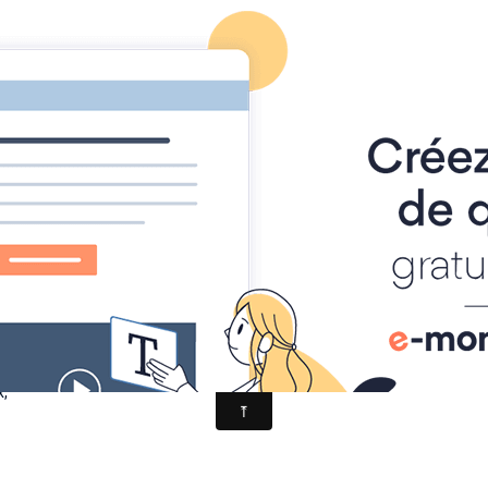
Page d'accueil
Agenda
Contact
Diaporamas
Annu
CK
usicaux
nous
ous
ompagné
x,