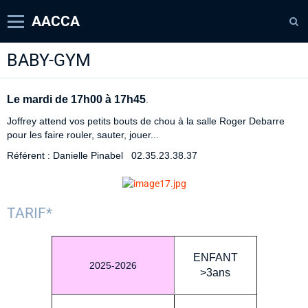
AACCA
BABY-GYM
Page d'accueil
Agenda
Le mardi de 17h00 à 17h45
.
Contact
Joffrey attend vos petits bouts de chou à la salle Roger Debarre
pour les faire rouler, sauter, jouer...
Diaporamas
Référent : Danielle Pinabel 02.35.23.38.37
Annuaire
TARIF*
ENFANT
2025-2026
>3ans