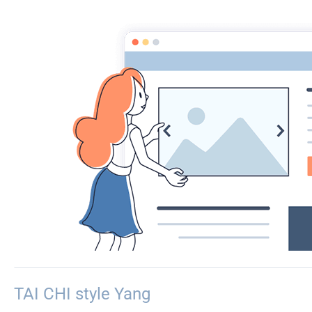
AACCA
Accueil
SPORT - DETENTE
SPORT - DETENTE
GYM ZEN
Stretching : étirez vos muscles, ils resteront souples et élastiques. Pi
SOPHROLOGIE
TAI CHI style Yang