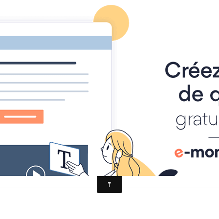
Page d'accueil
Agenda
Contact
Diaporamas
Annu
lates : renforcez vos muscles profonds soutenant le squelette...