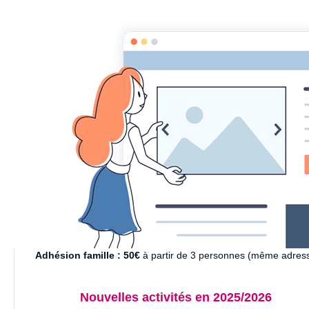
AACCA
Association des Activités Créatrices et
Depuis plus de 30 ans l'AACCA propose toutes sortes d'activ
culturelles et sportives.
Cette année encore, l'équipe AACCA vous propose, en plus 
cours, de nouveaux loisirs : stages et soirées variés qui, 
l'espérons, répondront à vos envies et demandes.
Surfez sur le site pour découvrir nos activités...
N'oubliez pas que vous bénéficiez d'un cours d'essai
Adhésion :
20.00 €
(obligatoire pour participer aux activités 
l'association)
Adhésion famille : 50€
à partir de 3 personnes (même adres
Nouvelles activités en 2025/2026