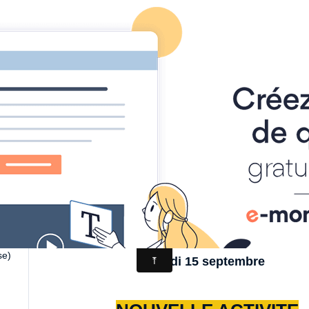
Page d'accueil
Agenda
Contact
Diaporamas
Annu
 Culturelles des Authieux
ités
MATINEE DES ASSOCIATI
des
Samedi 6 septembre
nous
9h30 - 12h00
Salle Roger Debarre
de
REPRISE DES ACTIVITE
se)
Lundi 15 septembre