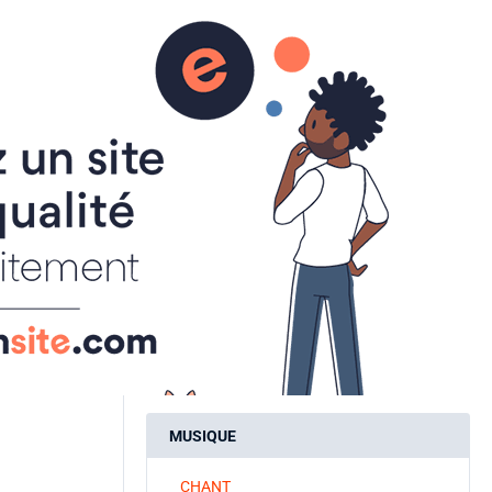
aire
ACTUALITES
ONS
INSCRIPTIONS
SPORT A LA CARTE
ART ET CULTURE
ATELIER CREATIF
CALLIGRAPHIE
S
MUSIQUE
CHANT