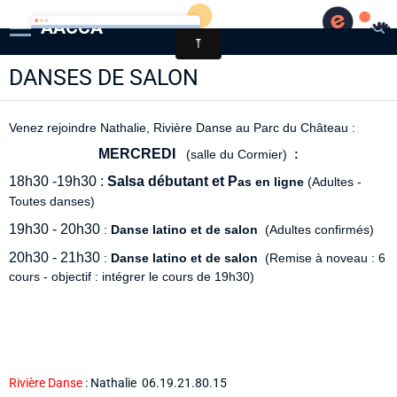
AACCA
DANSES DE SALON
Page d'accueil
Agenda
Venez rejoindre Nathalie, Rivière Danse au Parc du Château :
Contact
MERCREDI
(
salle du Cormier)
:
Diaporamas
18h30 -19h30 :
Salsa débutant et P
as en ligne
(Adultes -
Toutes danses)
Annuaire
19h30 - 20h30
:
Danse latino et de salon
(Adultes confirmés)
20h30 - 21h30
:
Danse latino et de salon
(Remise à noveau : 6
cours - objectif : intégrer le cours de 19h30)
Rivière Danse
: Nathalie 06.19.21.80.15