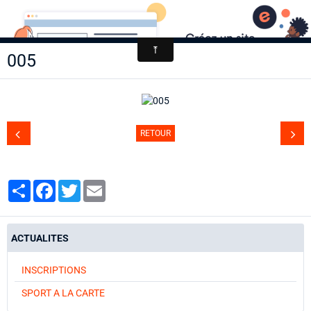
AACCA
005
Page d'accueil
Agenda
Contact
RETOUR
Diaporamas
Annuaire
Partager
Facebook
Twitter
Email
ACTUALITES
INSCRIPTIONS
SPORT A LA CARTE