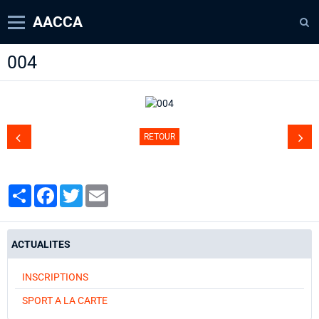
AACCA
004
Page d'accueil
Agenda
Contact
RETOUR
Diaporamas
Annuaire
Partager
Facebook
Twitter
Email
ACTUALITES
INSCRIPTIONS
SPORT A LA CARTE