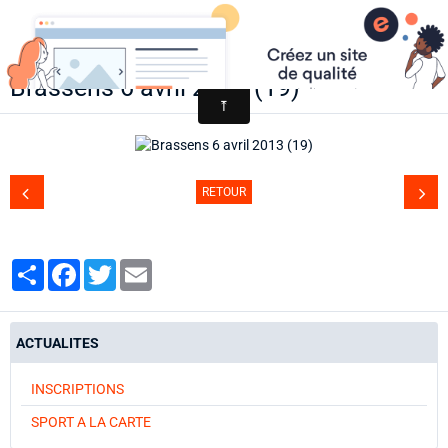
AACCA
Brassens 6 avril 2013 (19)
Page d'accueil
Agenda
Contact
RETOUR
Diaporamas
Annuaire
Partager
Facebook
Twitter
Email
ACTUALITES
INSCRIPTIONS
SPORT A LA CARTE