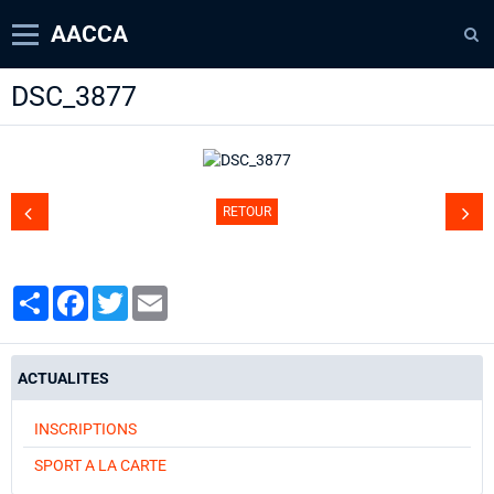
AACCA
DSC_3877
Page d'accueil
Agenda
Contact
RETOUR
Diaporamas
Annuaire
Partager
Facebook
Twitter
Email
ACTUALITES
INSCRIPTIONS
SPORT A LA CARTE