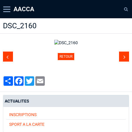
AACCA
DSC_2160
Page d'accueil
Agenda
Contact
RETOUR
Diaporamas
Annuaire
Partager
Facebook
Twitter
Email
ACTUALITES
INSCRIPTIONS
SPORT A LA CARTE