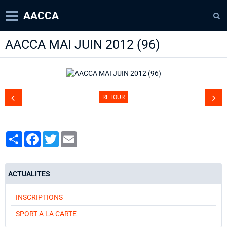
AACCA
AACCA MAI JUIN 2012 (96)
Page d'accueil
Agenda
Contact
RETOUR
Diaporamas
Annuaire
Partager
Facebook
Twitter
Email
ACTUALITES
INSCRIPTIONS
SPORT A LA CARTE