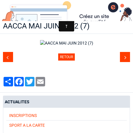
AACCA
AACCA MAI JUIN 2012 (7)
Page d'accueil
Agenda
Contact
RETOUR
Diaporamas
Annuaire
Partager
Facebook
Twitter
Email
ACTUALITES
INSCRIPTIONS
SPORT A LA CARTE