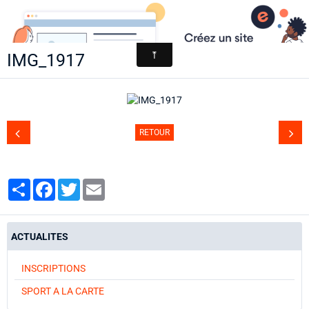
AACCA
IMG_1917
Page d'accueil
Agenda
Contact
RETOUR
Diaporamas
Annuaire
Partager
Facebook
Twitter
Email
ACTUALITES
INSCRIPTIONS
SPORT A LA CARTE