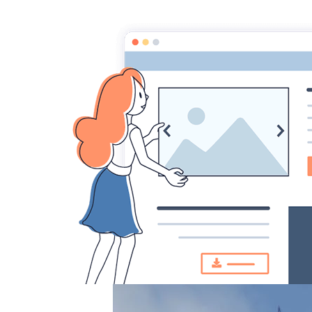
AACCA
Accueil
Diaporamas
LONDRES 2013
DSC00903
DSC00903