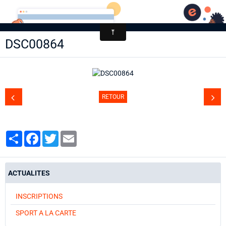
AACCA
DSC00864
Page d'accueil
Agenda
Contact
RETOUR
Diaporamas
Annuaire
Partager
Facebook
Twitter
Email
ACTUALITES
INSCRIPTIONS
SPORT A LA CARTE