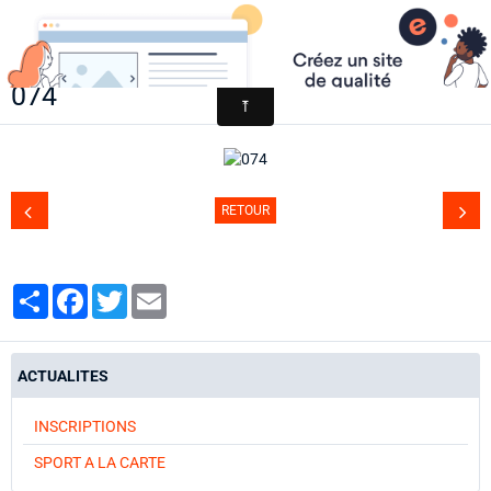
AACCA
074
Page d'accueil
Agenda
Contact
RETOUR
Diaporamas
Annuaire
Partager
Facebook
Twitter
Email
ACTUALITES
INSCRIPTIONS
SPORT A LA CARTE