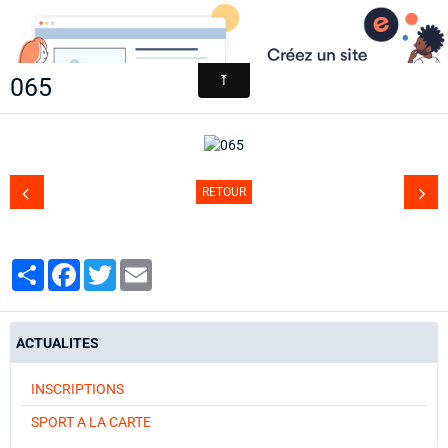
AACCA
065
Page d'accueil
Agenda
Contact
RETOUR
Diaporamas
Annuaire
Partager
Facebook
Twitter
Email
ACTUALITES
INSCRIPTIONS
SPORT A LA CARTE