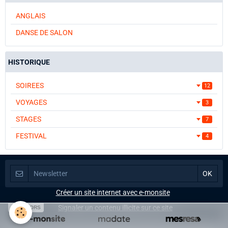
ANGLAIS
DANSE DE SALON
HISTORIQUE
SOIREES
12
VOYAGES
3
STAGES
7
FESTIVAL
4
Créer un site internet avec e-monsite
Signaler un contenu illicite sur ce site
SPONSORS