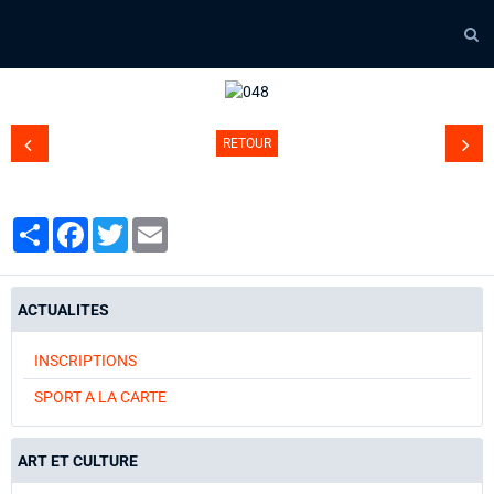
048
Page d'accueil
Agenda
Contact
RETOUR
Diaporamas
Annuaire
Partager
Facebook
Twitter
Email
ACTUALITES
INSCRIPTIONS
SPORT A LA CARTE
ART ET CULTURE