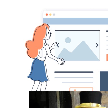
AACCA
Accueil
Diaporamas
LONDRES 2011
046
046