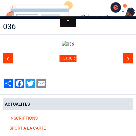
AACCA
036
Page d'accueil
Agenda
Contact
RETOUR
Diaporamas
Annuaire
Partager
Facebook
Twitter
Email
ACTUALITES
INSCRIPTIONS
SPORT A LA CARTE