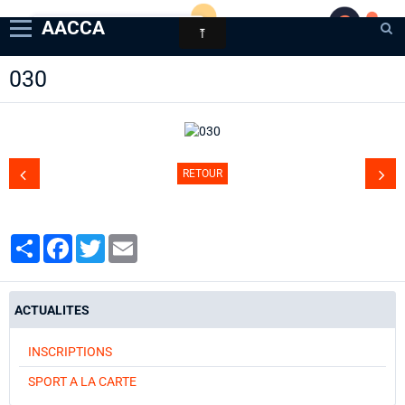
AACCA
030
Page d'accueil
Agenda
Contact
RETOUR
Diaporamas
Annuaire
Partager
Facebook
Twitter
Email
ACTUALITES
INSCRIPTIONS
SPORT A LA CARTE