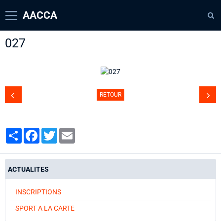
AACCA
027
Page d'accueil
Agenda
Contact
RETOUR
Diaporamas
Annuaire
Partager
Facebook
Twitter
Email
ACTUALITES
INSCRIPTIONS
SPORT A LA CARTE