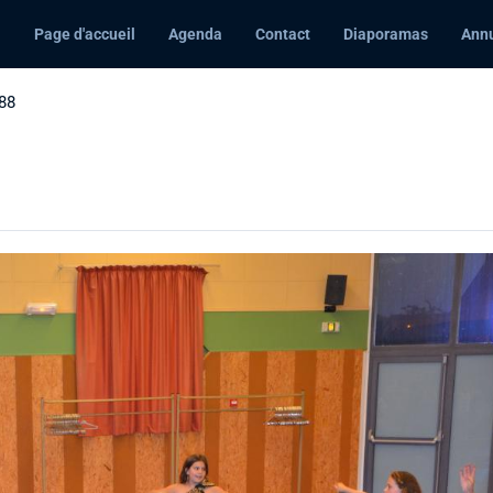
Page d'accueil
Agenda
Contact
Diaporamas
Annu
88