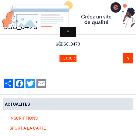
AACCA
DSC_0473
Page d'accueil
Agenda
Contact
RETOUR
Diaporamas
Annuaire
Partager
Facebook
Twitter
Email
ACTUALITES
INSCRIPTIONS
SPORT A LA CARTE