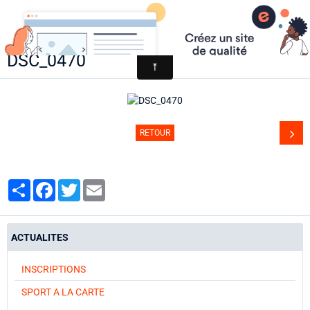
AACCA
DSC_0470
Page d'accueil
Agenda
Contact
RETOUR
Diaporamas
Annuaire
Partager
Facebook
Twitter
Email
ACTUALITES
INSCRIPTIONS
SPORT A LA CARTE