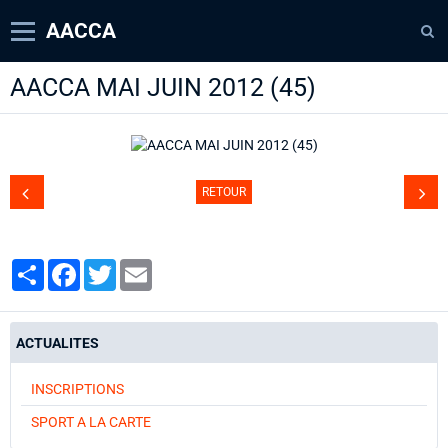
AACCA
AACCA MAI JUIN 2012 (45)
Page d'accueil
Agenda
Contact
RETOUR
Diaporamas
Annuaire
Partager
Facebook
Twitter
Email
ACTUALITES
INSCRIPTIONS
SPORT A LA CARTE