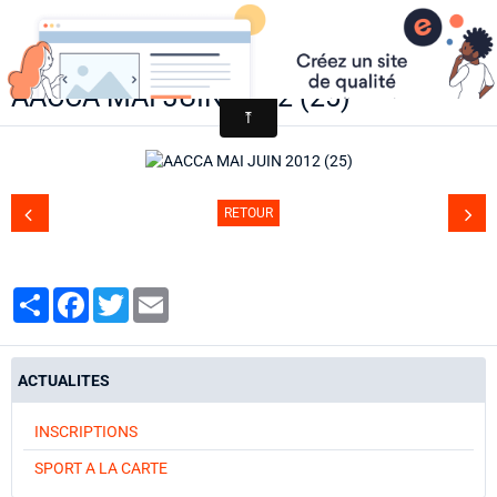
AACCA
AACCA MAI JUIN 2012 (25)
Page d'accueil
Agenda
Contact
RETOUR
Diaporamas
Annuaire
Partager
Facebook
Twitter
Email
ACTUALITES
INSCRIPTIONS
SPORT A LA CARTE