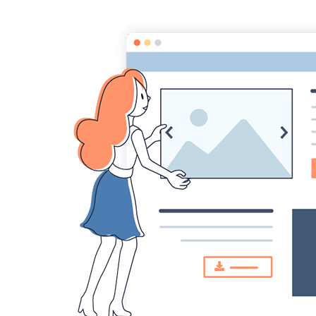
AACCA
Accueil
Diaporamas
20130614_215121
20130614_215121