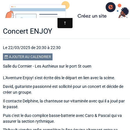
AACCA
Page d'accueil
Concert ENJOY
Agenda
Contact
Le 22/03/2025
de 20:30
à 22:30
AJOUTER AU CALENDRIER
Diaporamas
Salle du Cormier - Les Authieux sur le port St ouen
Annuaire
L'Aventure Enjoy! s'est écrite dès le départ en lien avec la scène.
David, guitariste passionné est sollicité pour un concert et décide de
créer un groupe.
Il contacte Delphine, la chanteuse sur-vitaminée avec qui il a joué par
le passé.
Puis c'est le duo complice basse-batterie avec Caro & Pascal qui va
assurer la section rythmique.