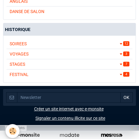
ANGLAIS
DANSE DE SALON
HISTORIQUE
SOIREES
12
VOYAGES
3
STAGES
7
FESTIVAL
4
Créer un site internet avec e-monsite
Signaler un contenu illicite sur ce site
SPONSORS