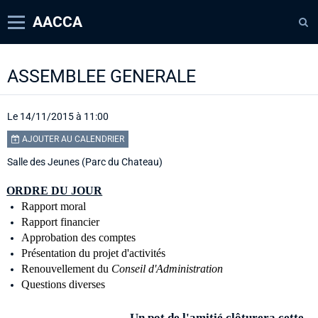
AACCA
Page d'accueil
ASSEMBLEE GENERALE
Agenda
Contact
Le 14/11/2015
à 11:00
AJOUTER AU CALENDRIER
Diaporamas
Salle des Jeunes (Parc du Chateau)
Annuaire
ORDRE DU JOUR
Rapport moral
Rapport financier
Approbation des comptes
Présentation du projet d'activités
Renouvellement du
Conseil d'Administration
Questions diverses
Un pot de l'amitié clôturera cette